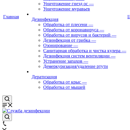
Уничтожение гнезд ос
—
Уничтожение муравьев
Главная
Дезинфекция
Обработка от плесени
—
Обработка от коронавируса
—
Обработка от вирусов и бактерий
—
Дезинфекция от грибка
—
Озонирование
—
Санитарная обработка и чистка кулера
—
Дезинфекция систем вентиляции
—
Устранение запахов
—
Демеркуризация/удаление ртути
Дератизация
Обработка от крыс
—
Обработка от мышей