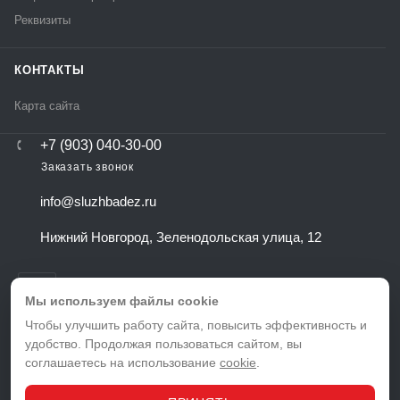
Реквизиты
КОНТАКТЫ
Карта сайта
+7 (903) 040-30-00
Заказать звонок
info@sluzhbadez.ru
Нижний Новгород, Зеленодольская улица, 12
Мы используем файлы cookie
Чтобы улучшить работу сайта, повысить эффективность и
удобство. Продолжая пользоваться сайтом, вы
ВЕРСИЯ ДЛЯ ПЕЧАТИ
соглашаетесь на использование
cookie
.
ПОЛИТИКА КОНФИДЕНЦИАЛЬНОСТИ
ПОЛЬЗОВАТЕЛЬСКОЕ СОГЛАШЕНИЕ