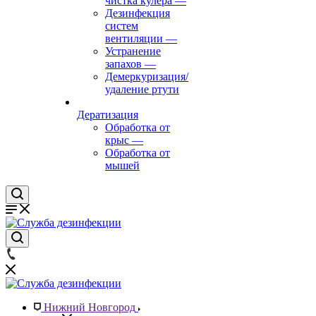
чистка кулера
—
Дезинфекция
систем
вентиляции
—
Устранение
запахов
—
Демеркуризация/
удаление ртути
Дератизация
Обработка от
крыс
—
Обработка от
мышей
Нижний Новгород