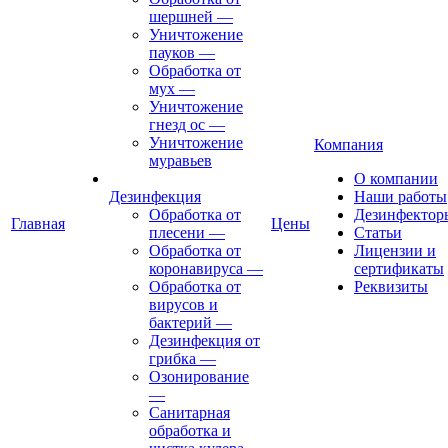
шершней
—
Уничтожение
пауков
—
Обработка от
мух
—
Уничтожение
гнезд ос
—
Уничтожение
Компания
муравьев
О компании
Дезинфекция
Наши работы
Обработка от
Дезинфектор
Главная
Цены
плесени
—
Статьи
Обработка от
Лицензии и
коронавируса
—
сертификаты
Обработка от
Реквизиты
вирусов и
бактерий
—
Дезинфекция от
грибка
—
Озонирование
—
Санитарная
обработка и