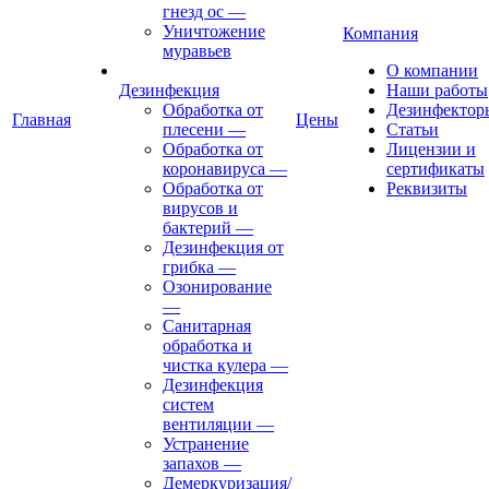
гнезд ос
—
Уничтожение
Компания
муравьев
О компании
Дезинфекция
Наши работы
Обработка от
Дезинфектор
Главная
Цены
плесени
—
Статьи
Обработка от
Лицензии и
коронавируса
—
сертификаты
Обработка от
Реквизиты
вирусов и
бактерий
—
Дезинфекция от
грибка
—
Озонирование
—
Санитарная
обработка и
чистка кулера
—
Дезинфекция
систем
вентиляции
—
Устранение
запахов
—
Демеркуризация/