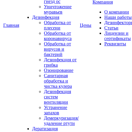
гнезд ос
Компания
Уничтожение
муравьев
О компании
Дезинфекция
Наши работы
Обработка от
Дезинфектор
Главная
Цены
плесени
Статьи
Обработка от
Лицензии и
коронавируса
сертификаты
Обработка от
Реквизиты
вирусов и
бактерий
Дезинфекция от
грибка
Озонирование
Санитарная
обработка и
чистка кулера
Дезинфекция
систем
вентиляции
Устранение
запахов
Демеркуризация/
удаление ртути
Дератизация