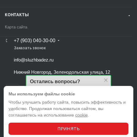
КОНТАКТЫ
Карта сайта
+7 (903) 040-30-00
Заказать звонок
info@sluzhbadez.ru
Нижний Новгород, Зеленодольская улица, 12
Остались вопросы?
Напишите нам и мы поможем подобрать
тариф именно для Вас!
Мы используем файлы cookie
Чтобы улучшить работу сайта, повысить эффективность и
удобство. Продолжая пользоваться сайтом, вы
ВЕРСИЯ ДЛЯ ПЕЧАТИ
соглашаетесь на использование
cookie
.
ПОЛИТИКА КОНФИДЕНЦИАЛЬНОСТИ
ПОЛЬЗОВАТЕЛЬСКОЕ СОГЛАШЕНИЕ
ПРИНЯТЬ
© 2026 Служба дезинфекции в Нижнем Новгороде